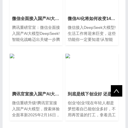
微信全面接入国产AI大模型DeepSeek!智能化战略迈出关键一步
微信AI化将如何改变14亿用户的日常?
腾讯重磅官宣：微信全面接
微信接入DeepSeek大模型!
入国产AI大模型DeepSeek!
生活工作将迎来巨变，这些
智能化战略迈出关键一步腾
功能你一定要知道!从智能
讯公司正式
助手到办公神
腾讯官宣接入国产AI大模型，搜索体验全面革新
到底是线下创业好 还是再互联网创业更靠谱一些
微信重磅升级!腾讯官宣接
创业!创业!现在年轻人都是
入国产AI大模型，搜索体验
梦想着自己能创业多好，不
全面革新2025年2月16日，
用再苦逼的打工，拿着员工
腾讯正式回应：微
的工资，干着比