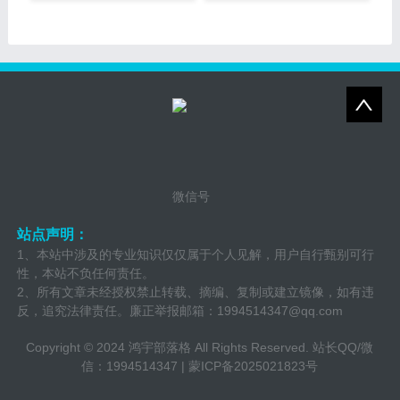
腾讯正式回应：微
的工资，干着比
微信号
站点声明：
1、本站中涉及的专业知识仅仅属于个人见解，用户自行甄别可行
性，本站不负任何责任。
2、所有文章未经授权禁止转载、摘编、复制或建立镜像，如有违
反，追究法律责任。廉正举报邮箱：
1994514347@qq.com
Copyright © 2024 鸿宇部落格 All Rights Reserved. 站长QQ/微
信：1994514347
|
蒙ICP备2025021823号