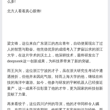
么多!
北方人看着真心眼馋!
梁文锋，这位来自广东湛江的杰出青年，自幼便展现出了过
人的智慧与勤奋。他凭借优异的成绩考入了梦寐以求的浙江
大学，在这片学术的沃土上，他深耕技术，最终研发出了
deepseek这一创新成果，为科技界带来了新的突破。
而王兴兴，这位浙江宁波的才子，虽在浙大研究生考试中遭
遇挫折，但他并未因此气馁。转而上海大学的他，继续在科
技的海洋中遨游。如今，他参与研发的宇树机器人已经接近
量产，这一成果不仅彰显了他的才华，更为国家的科技创新
贡献了力量。
再来看饺子，这位四川泸州的导演，他的才华同样令人瞩
目。在四川大学深造期间，他积累了丰富的知识与经验。而