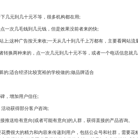
点一下几元到几十元不等，很多机构都在用;
般点一次几毛钱到几元钱，但是效果没前者来的快;
站上;这种广告按天来收;一天从几十到几千上万都有，主要看网站流量
或者转换两种来的，点一次几元到几十元不等，或者一个电话信息就几
算的;适合经济比较宽裕的学校做的;做品牌适合
碑，增加用户信任;
活动获得部分客户咨询;
直接推送给有意向(或者可能有意向)的人群，获得直接的产品咨询。
要花费很大的精力和内容来传递到用户，包括公众号和社群，需要花