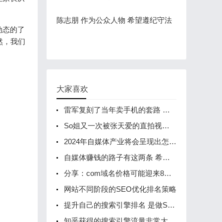
陈志朋 作为公众人物 希望遵纪守法
动态的了
然，我们
大家喜欢
雷军复刻了当年卖手机的套路 持有F码将能优先购买SU7
So姐又一次被张天爱的直拍视频美哭!
2024年自媒体产业将会呈现出怎样的发展趋势呢?
自媒体赚钱的路子有这两条 希望你坚持下去
分享：com域名价格可能迎来8年来首次上涨
网站不同阶段的SEO优化排名策略
提升自己的搜索引擎排名 是做SEO还是做竞价
知乎获得的搜索引擎流量非常大 知乎是怎么做的