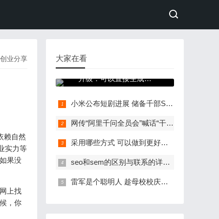
大家在看
创业分享
豆包音视频创作迎来大
升级：可以直接生成有
声视频！
小米公布短剧进展 储备千部S级作品 人均观看70分钟
网传“阿里千问全员会”喊话“干死豆包” 官方称系AI生成
依赖自然
采用哪些方式 可以做到更好引流获客呢?
业实力等
如果没
seo和sem的区别与联系的详细分析
雷军是个聪明人 趁母校校庆的时机捐款13亿
网上找
候，你