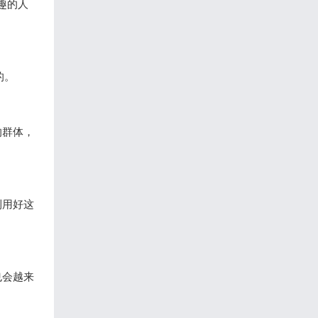
趣的人
的。
的群体，
利用好这
也会越来