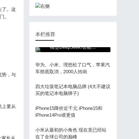
失了。这
门。
本栏推荐
微信全面接入国产AI大
模型DeepSeek!智能化
战略迈出关键一步
华为、小米、理想松了口气，苹果汽
车彻底取消，2000人转岗
优势，与
四大垃圾笔记本电脑品牌 (4大不建议
买的笔记本电脑牌子)
站上要从
iPhone15降价近千元 iPhone15和
iPhone14Pro谁更值
小米从最初的小角色 现在竟已经站
在了全球公司的巅峰
让家长从