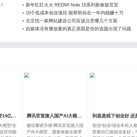
！
新年红红火火 REDMI Note 15系列新春版官宣
10个低成本创业项目 能帮助你在一年内稳赚十万
北京找一家网站建设公司应该注意哪几个方面
自媒体没有播放量的真正原因是你的选题出现了问题
微信AI化将如何改变14亿用户的日常?
腾讯官宣接入国产AI大模型，搜索体验全面革新
k大模型!生
微信重磅升级!腾讯官宣接入国
创业!创业!现在年轻人
这些功能
产AI大模型，搜索体验全面革
想着自己能创业多好，