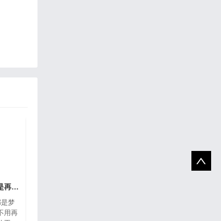
到底是线下创业好 还是再互联网创业更靠谱一些
都是梦
不用再