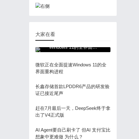
大家在看
微软正在全面提速
Windows 11的全界面重
构进程
微软正在全面提速Windows 11的全
界面重构进程
长鑫存储首款LPDDR6产品的研发验
证已接近尾声
赶在7月最后一天，DeepSeek终于拿
出了V4正式版
AI Agent要自己刷卡了 但AI 支付宝比
想象中更难做 为什么？