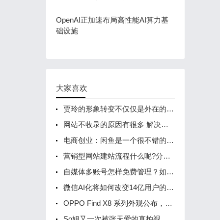
OpenAI正加速布局高性能AI算力基
础设施
大家喜欢
贾玲的形象转变不仅仅是外在的改变
网站不收录的原因有很多 解决办法有哪些呢？
电商创业：闲鱼是一个很不错的卖货平台
营销型网站建站流程什么呢?分为12步
自媒体多账号怎样免费管理？如何在小红书企业号实现多账号同步？
微信AI化将如何改变14亿用户的日常?
OPPO Find X8 系列外观公布，定位轻薄直屏影像旗舰
So姐又一次被张天爱的直拍视频美哭!